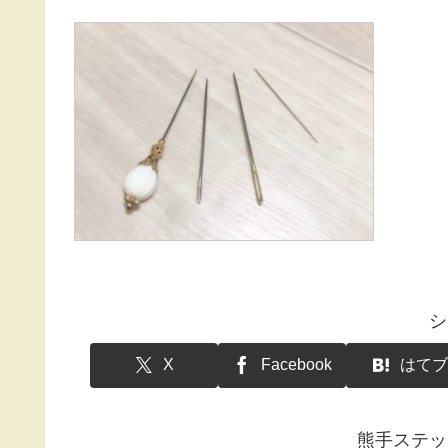
シ
X
Facebook
はてブ
熊手ステッ