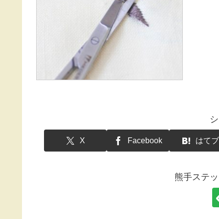
シ
X
Facebook
はてブ
熊手ステッ