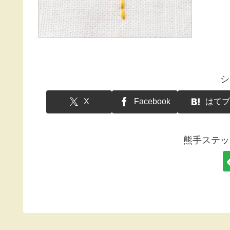
シ
X
Facebook
はてブ
熊手ステッ