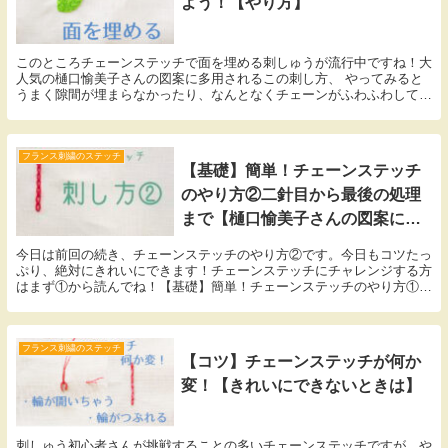
よう！【やり方】
このところチェーンステッチで面を埋める刺しゅうが流行中ですね！大
人気の樋口愉美子さんの図案に多用されるこの刺し方、 やってみると
うまく隙間が埋まらなかったり、なんとなくチェーンがふわふわしてし
まったり…なかなか難しいです。今日は、図案の中をチェーンで埋める
順番や、きれいに埋めるコツなんかをお伝えしていきます！
フランス刺繍のステッチ
【基礎】簡単！チェーンステッチ
のやり方②二針目から最後の処理
まで【樋口愉美子さんの図案に頻
出】
今日は前回の続き、チェーンステッチのやり方②です。今日もコツたっ
ぷり、絶対にきれいにできます！チェーンステッチにチャレンジする方
はまず①から読んでね！【基礎】簡単！チェーンステッチのやり方①刺
し始め【樋口愉美子さんの図案に頻出】それではスタート！
フランス刺繍のステッチ
【コツ】チェーンステッチが何か
変！【きれいにできないときは】
刺しゅう初心者さんが挑戦することの多いチェーンステッチですが、や