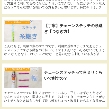
り方通りに刺してるのになぜかきれいにできない…なにがポイントなん
だろう？そんな思いを抱いてる方も多いと思います。特に今日は、チェ
ーンの輪があいてしまう・チェーンステッチが線みたいになってしま
う、この二点にスポットを当てて解説してみたいと思います！
フランス刺繍のステッチ
【丁寧】チェーンステッチの糸継
ぎ【つなぎ方】
こんにちは、刺繍作家のマユコです。刺繍の基本ステッチであるチェー
ンステッチですが糸継ぎの方法ってイマイチあいまいじゃないでしょう
か？ なんとなくこれでいいのかな…と思いながら刺している方が多い
と思います。チェーンステッチの糸継ぎは、バックステッチやアウトラ
インステッチの糸継ぎみたく単純じゃないんですよね。なかなか難しい
のですが、一度覚えてしまえば、継ぎ目の見えないきれいな糸継ぎがで
きるようになりますよ♡いつものように写真で詳しく説明しながら、ポ
フランス刺繍のステッチ
チェーンステッチって何ミリくら
イントを押さえて進めていきますね！ <!-- /wp:paragraph -->
いで刺すの？
チェーンステッチの刺し方はわかっているし、正しいはずなんだけど…
なんか決まらない、間抜けに見える、詰まりすぎてチェーンらしさがな
い！そんなときはもしかして刺し幅をちょっと改良したらよくなるかも
しれません！今日はチェーンステッチが素敵に見えるベストな刺し幅に
ついて解説していこうと思います！