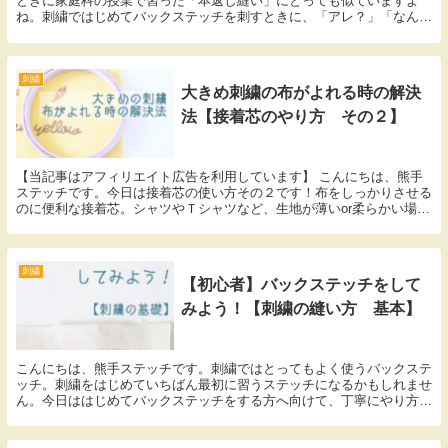
ときに家庭科の授業で習った「本返し縫い」にとっても似ていますよ
ね。刺繍ではじめてバックステッチを刺すときに、「アレ？」「なんか
これやったことあるような…」って思った方もいらっし...
刺繍
大きめ刺繍の布がよれる時の解決
法【接着芯のやり方 その２】
【当記事はアフィリエイト広告を利用しています】 こんにちは、熊手
ステッチです。今日は接着芯の使い方その２です！布をしっかりさせる
のに便利な接着芯。シャツやＴシャツなど、生地が薄いor柔らかい場
合、枠を使っても生地がよれずに刺すのは難しいです...
刺繍
【初心者】バックステッチをして
みよう！【刺繍の縫い方 基本】
こんにちは、熊手ステッチです。刺繍ではとってもよく使うバックステ
ッチ。刺繍をはじめていちばん最初に習うステッチになるかもしれませ
ん。今日ははじめてバックステッチをする方へ向けて、丁寧にやり方を
説明していきたいと思います。それではスタート！ ...