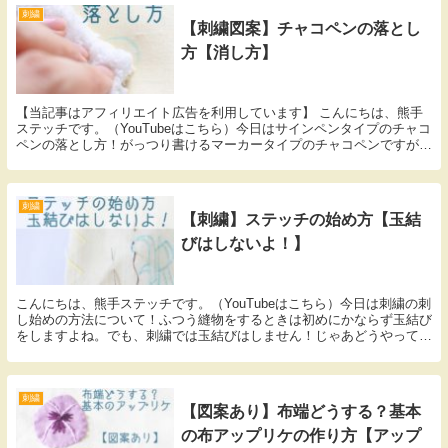
刺繍
【刺繍図案】チャコペンの落とし
方【消し方】
【当記事はアフィリエイト広告を利用しています】 こんにちは、熊手
ステッチです。（YouTubeはこちら）今日はサインペンタイプのチャコ
ペンの落とし方！がっつり書けるマーカータイプのチャコペンですが、
「本当にきれいに落ちるの？」「インク残りし...
刺繍
【刺繍】ステッチの始め方【玉結
びはしないよ！】
こんにちは、熊手ステッチです。（YouTubeはこちら）今日は刺繍の刺
し始めの方法について！ふつう縫物をするときは初めにかならず玉結び
をしますよね。でも、刺繍では玉結びはしません！じゃあどうやって糸
が留まっているの！？不思議ですよね。今日は...
刺繍
【図案あり】布端どうする？基本
の布アップリケの作り方【アップ