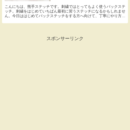
こんにちは、熊手ステッチです。刺繍ではとってもよく使うバックステ
ッチ。刺繍をはじめていちばん最初に習うステッチになるかもしれませ
ん。今日ははじめてバックステッチをする方へ向けて、丁寧にやり方を
説明していきたいと思います。それではスタート！ ...
スポンサーリンク