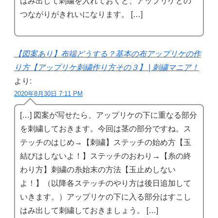
はみ出して刺繍を入れておくと、アップリケとの
つながりがきれいになります。 […]
【図案あり】布端どうする？基本の布アップリケの作
り方【アップリケ刺繍作り方その３】 | 刺繍マニア！
より:
2020年8月30日 7:11 PM
[…] 図案が写せたら、アップリケの下に重なる部分
を刺繍しておきます。今回は茎の部分ですね。ス
テッチのはじめ→【刺繍】ステッチの始め方【玉
結びはしないよ！】ステッチのおわり→【糸の終
わり方】刺繍の糸始末の方法【玉止めしない
よ！】（以降各ステッチのやり方は後日追加して
いきます。）アップリケの下に入る部分はすこし
はみ出して刺繍しておきましょう。 […]