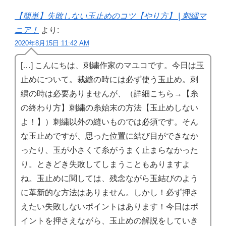
【簡単】失敗しない玉止めのコツ【やり方】 | 刺繍マ
ニア！
より:
2020年8月15日 11:42 AM
[…] こんにちは、刺繍作家のマユコです。今日は玉
止めについて。裁縫の時には必ず使う玉止め。刺
繍の時は必要ありませんが、（詳細こちら→【糸
の終わり方】刺繍の糸始末の方法【玉止めしない
よ！】）刺繍以外の縫いものでは必須です。そん
な玉止めですが、思った位置に結び目ができなか
ったり、玉が小さくて糸がうまく止まらなかった
り。ときどき失敗してしまうこともありますよ
ね。玉止めに関しては、残念ながら玉結びのよう
に革新的な方法はありません。しかし！必ず押さ
えたい失敗しないポイントはあります！今日はポ
イントを押さえながら、玉止めの解説をしていき