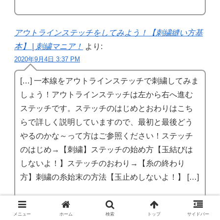
アウトラインステッチをしてみよう！【刺繍縫い方基
本】 | 刺繍マニア！
より:
2020年9月4日 3:37 PM
[…] 一本線をアウトラインステッチで刺繍してみま
しょう！アウトラインステッチは左から右へ進む
ステッチです。ステッチのはじめとおわりはこち
らで詳しく説明していますので、最初と最後どう
やるのかな～って方はご参照ください！ステッチ
のはじめ→【刺繍】ステッチの始め方【玉結びは
しないよ！】ステッチのおわり→【糸の終わり
方】刺繍の糸始末の方法【玉止めしないよ！】 […]
メニュー
ホーム
検索
トップ
サイドバー
【初心者】バックステッチをしてみよう！【刺繍の縫