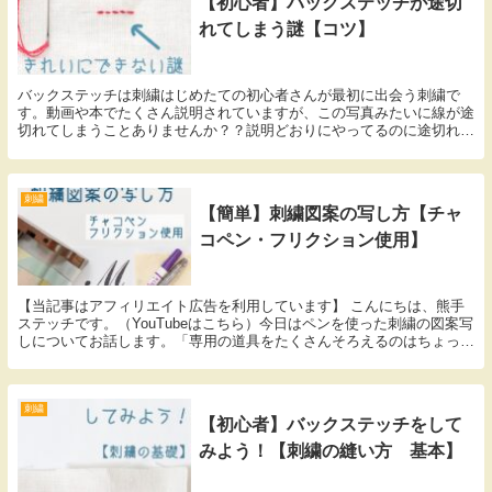
【初心者】バックステッチが途切
れてしまう謎【コツ】
バックステッチは刺繍はじめたての初心者さんが最初に出会う刺繍で
す。動画や本でたくさん説明されていますが、この写真みたいに線が途
切れてしまうことありませんか？？説明どおりにやってるのに途切れて
しまう！今日はそんな方のために、途切れちゃう理由と解決方法をお伝
えします！何見ても直らない方！ぜひ実践してみてください♡
刺繍
【簡単】刺繍図案の写し方【チャ
コペン・フリクション使用】
【当記事はアフィリエイト広告を利用しています】 こんにちは、熊手
ステッチです。（YouTubeはこちら）今日はペンを使った刺繍の図案写
しについてお話します。「専用の道具をたくさんそろえるのはちょっ
と…」「ペンだけで簡単にサッと写したい！」と...
刺繍
【初心者】バックステッチをして
みよう！【刺繍の縫い方 基本】