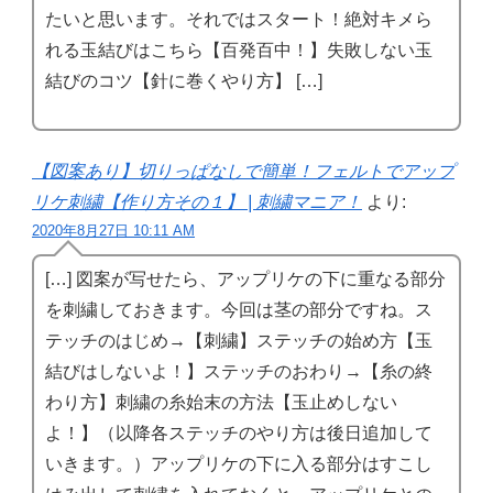
たいと思います。それではスタート！絶対キメら
れる玉結びはこちら【百発百中！】失敗しない玉
結びのコツ【針に巻くやり方】 […]
【図案あり】切りっぱなしで簡単！フェルトでアップ
リケ刺繍【作り方その１】 | 刺繍マニア！
より:
2020年8月27日 10:11 AM
[…] 図案が写せたら、アップリケの下に重なる部分
を刺繍しておきます。今回は茎の部分ですね。ス
テッチのはじめ→【刺繍】ステッチの始め方【玉
結びはしないよ！】ステッチのおわり→【糸の終
わり方】刺繍の糸始末の方法【玉止めしない
よ！】（以降各ステッチのやり方は後日追加して
いきます。）アップリケの下に入る部分はすこし