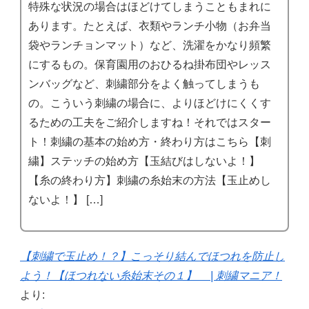
特殊な状況の場合はほどけてしまうこともまれに
あります。たとえば、衣類やランチ小物（お弁当
袋やランチョンマット）など、洗濯をかなり頻繁
にするもの。保育園用のおひるね掛布団やレッス
ンバッグなど、刺繍部分をよく触ってしまうも
の。こういう刺繍の場合に、よりほどけにくくす
るための工夫をご紹介しますね！それではスター
ト！刺繍の基本の始め方・終わり方はこちら【刺
繍】ステッチの始め方【玉結びはしないよ！】
【糸の終わり方】刺繍の糸始末の方法【玉止めし
ないよ！】 […]
【刺繍で玉止め！？】こっそり結んでほつれを防止し
よう！【ほつれない糸始末その１】 | 刺繍マニア！
より: