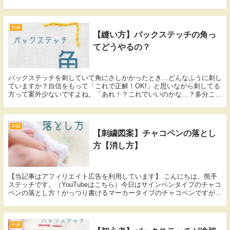
ストな幅をお伝えしようかなと思っています！よりきれいに仕上げたい
方必見です～♡
刺繍
【縫い方】バックステッチの角っ
てどうやるの？
バックステッチを刺していて角にさしかかったとき…どんなふうに刺し
ていますか？自信をもって「これで正解！OK!」と思いながら刺してる
方って案外少ないですよね。「あれ！？これでいいのかな…？多分これ
でいいと思うんだけど…」と不安に思いながらなんとなく刺している方
が多いんじゃないかな～？ということで、今日は角の刺し方を解説しま
す！もちろん画像付き徹底解説ですよ♡
刺繍
【刺繍図案】チャコペンの落とし
方【消し方】
【当記事はアフィリエイト広告を利用しています】 こんにちは、熊手
ステッチです。（YouTubeはこちら）今日はサインペンタイプのチャコ
ペンの落とし方！がっつり書けるマーカータイプのチャコペンですが、
「本当にきれいに落ちるの？」「インク残りし...
刺繍